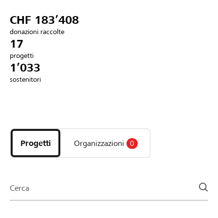
Partner / Banche Raiffeisen
CHF 183’408
donazioni raccolte
17
progetti
Collegarsi
1’033
sostenitori
Registrazione
Scopri
DE
FR
IT
i
progetti
Progetti
Organizzazioni
0
e
le
organizzazioni
della
Cerca
pagina