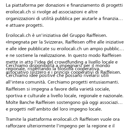
La piattaforma per donazioni e finanziamento di progetti
eroilocali.ch si rivolge ad associazioni e altre
organizzazioni di utilità pubblica per aiutarle a finanziare
e attuare progetti.
Eroilocali.ch è un'iniziativa del Gruppo Raiffeisen.
«Impegnata per la Svizzera», Raiffeisen offre alle iniziative
e alle idee pubblicate su eroilocali.ch un ampio pubblico
e ne sostiene la realizzazione. In questo modo Raiffeisen
mette in atto l'idea del crowdfunding a livello locale e
Cerchiamo disponibilità a impegnarsi per il mondo
regionale, rispettando la filosofia cooperativa.
associativo svizzero e i principi cooperativi di Raiffeisen.
Cerchiamo idee positive che possano rivelarsi utili
all'intera comunità. Cerchiamo progetti entusiasmanti.
Raiffeisen si impegna a favore della varietà sociale,
sportiva e culturale a livello locale, regionale e nazionale.
Molte Banche Raiffeisen sostengono già oggi associazioni
e progetti nell'ambito del loro impegno locale.
Tramite la piattaforma eroilocali.ch Raiffeisen vuole ora
rafforzare ulteriormente l'impegno per la regione e il