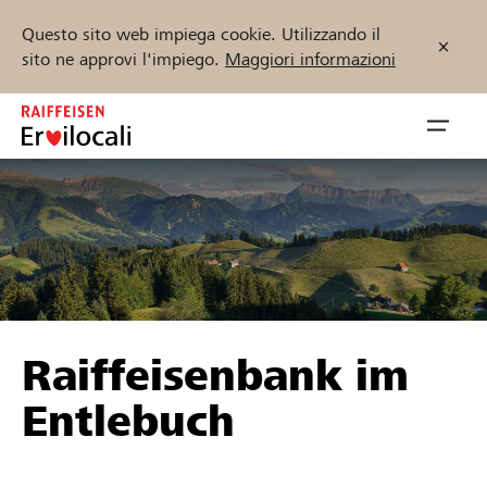
Questo sito web impiega cookie. Utilizzando il
sito ne approvi l'impiego.
Maggiori informazioni
Zum
Inhalt
Navig
springen
öffnen
Inizia ora
Trova progetti e organizzazioni
Raiffeisenbank im
Sostenere
Entlebuch
Aiuto & supporto