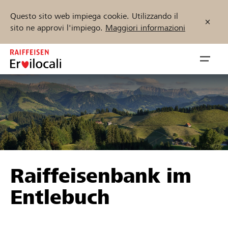
Questo sito web impiega cookie. Utilizzando il
sito ne approvi l'impiego.
Maggiori informazioni
Zum
Inhalt
Navig
springen
öffnen
Inizia ora
Trova progetti e organizzazioni
Raiffeisenbank im
Sostenere
Entlebuch
Aiuto & supporto