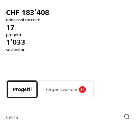
Partner / Banche Raiffeisen
CHF 183’408
donazioni raccolte
17
progetti
Collegarsi
1’033
sostenitori
Registrazione
Scopri
DE
FR
IT
i
progetti
Progetti
Organizzazioni
0
e
le
organizzazioni
della
Cerca
pagina