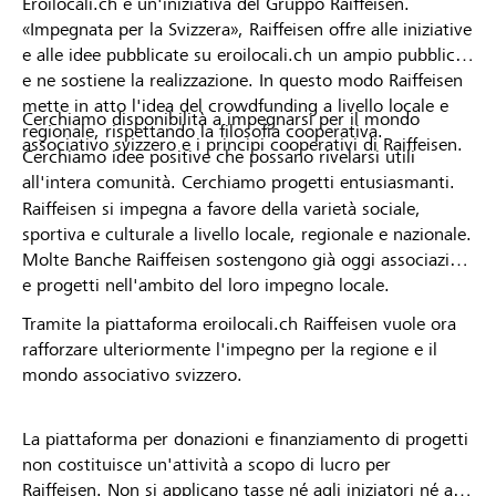
Eroilocali.ch è un'iniziativa del Gruppo Raiffeisen.
«Impegnata per la Svizzera», Raiffeisen offre alle iniziative
e alle idee pubblicate su eroilocali.ch un ampio pubblico
e ne sostiene la realizzazione. In questo modo Raiffeisen
mette in atto l'idea del crowdfunding a livello locale e
Cerchiamo disponibilità a impegnarsi per il mondo
regionale, rispettando la filosofia cooperativa.
associativo svizzero e i principi cooperativi di Raiffeisen.
Cerchiamo idee positive che possano rivelarsi utili
all'intera comunità. Cerchiamo progetti entusiasmanti.
Raiffeisen si impegna a favore della varietà sociale,
sportiva e culturale a livello locale, regionale e nazionale.
Molte Banche Raiffeisen sostengono già oggi associazioni
e progetti nell'ambito del loro impegno locale.
Tramite la piattaforma eroilocali.ch Raiffeisen vuole ora
rafforzare ulteriormente l'impegno per la regione e il
mondo associativo svizzero.
La piattaforma per donazioni e finanziamento di progetti
non costituisce un'attività a scopo di lucro per
Raiffeisen. Non si applicano tasse né agli iniziatori né ai