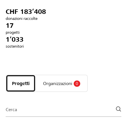
Partner / Banche Raiffeisen
CHF 183’408
donazioni raccolte
17
progetti
Collegarsi
1’033
sostenitori
Registrazione
Scopri
DE
FR
IT
i
progetti
Progetti
Organizzazioni
0
e
le
organizzazioni
della
Cerca
pagina