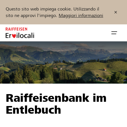
Questo sito web impiega cookie. Utilizzando il
sito ne approvi l'impiego.
Maggiori informazioni
Zum
Inhalt
Navig
springen
öffnen
Inizia ora
Trova progetti e organizzazioni
Raiffeisenbank im
Sostenere
Entlebuch
Aiuto & supporto