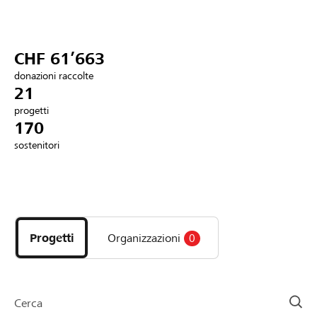
Partner / Banche Raiffeisen
CHF 61’663
donazioni raccolte
Collegarsi
21
progetti
170
Registrazione
sostenitori
DE
FR
IT
Scopri
i
progetti
Progetti
Organizzazioni
0
e
le
organizzazioni
della
Cerca
pagina