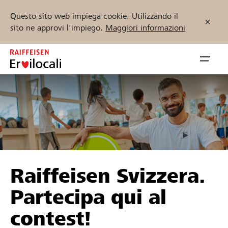
Questo sito web impiega cookie. Utilizzando il
sito ne approvi l'impiego.
Maggiori informazioni
Zum
Inhalt
Navig
springen
öffnen
Inizia ora
Trova progetti e organizzazioni
Raiffeisen Svizzera.
Sostenere
Partecipa qui al
Aiuto & supporto
contest!