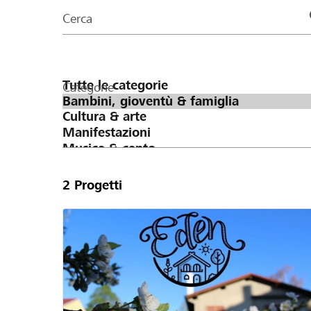
organizzazioni
Cerca
della
pagina
Categorie
2
Progetti