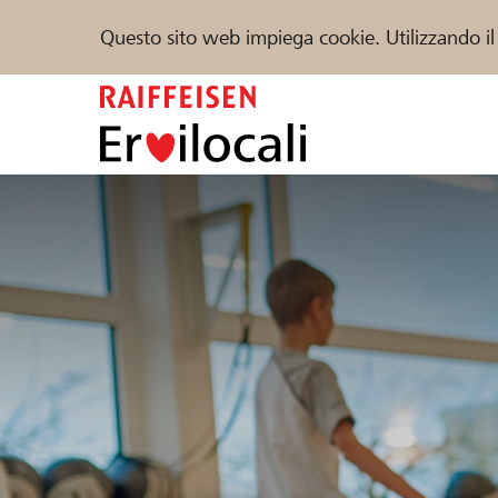
Questo sito web impiega cookie. Utilizzando il
Zum
Inhalt
springen
Sostenere
Aiuto & supporto
Partner
Trova progetti e organizzazioni
DE
FR
IT