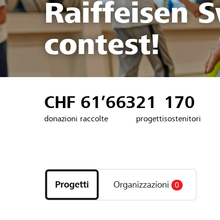
Raiffeisen S
contest!
CHF 61’663
21
170
donazioni raccolte
progetti
sostenitori
Scopri
i
Progetti
Organizzazioni
0
progetti
e
le