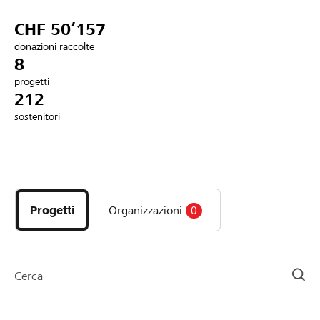
Partner / Banche Raiffeisen
CHF 50’157
donazioni raccolte
8
progetti
Collegarsi
212
sostenitori
Registrazione
Scopri
DE
FR
IT
i
progetti
Progetti
Organizzazioni
0
e
le
organizzazioni
della
Cerca
pagina