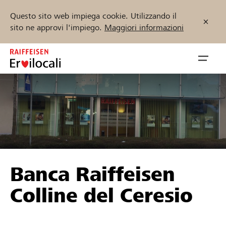
Questo sito web impiega cookie. Utilizzando il
sito ne approvi l'impiego.
Maggiori informazioni
Zum
Inhalt
Navig
springen
öffnen
Inizia ora
Trova progetti e organizzazioni
Banca Raiffeisen
Sostenere
Colline del Ceresio
Aiuto & supporto