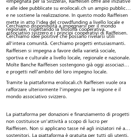
«Impegnata per la Svizzera», Raiffeisen offre alle iniziative
e alle idee pubblicate su eroilocali.ch un ampio pubblico
e ne sostiene la realizzazione. In questo modo Raiffeisen
mette in atto l'idea del crowdfunding a livello locale e
Cerchiamo disponibilità a impegnarsi per il mondo
regionale, rispettando la filosofia cooperativa.
associativo svizzero e i principi cooperativi di Raiffeisen.
Cerchiamo idee positive che possano rivelarsi utili
all'intera comunità. Cerchiamo progetti entusiasmanti.
Raiffeisen si impegna a favore della varietà sociale,
sportiva e culturale a livello locale, regionale e nazionale.
Molte Banche Raiffeisen sostengono già oggi associazioni
e progetti nell'ambito del loro impegno locale.
Tramite la piattaforma eroilocali.ch Raiffeisen vuole ora
rafforzare ulteriormente l'impegno per la regione e il
mondo associativo svizzero.
La piattaforma per donazioni e finanziamento di progetti
non costituisce un'attività a scopo di lucro per
Raiffeisen. Non si applicano tasse né agli iniziatori né ai
sostenitori. La piattaforma è gratuita per tutti gli utenti.