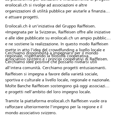
eroilocali.ch si rivolge ad associazioni e altre
organizzazioni di utilità pubblica per aiutarle a finanziare
e attuare progetti.
Eroilocali.ch è un'iniziativa del Gruppo Raiffeisen.
«Impegnata per la Svizzera», Raiffeisen offre alle iniziative
e alle idee pubblicate su eroilocali.ch un ampio pubblico
e ne sostiene la realizzazione. In questo modo Raiffeisen
mette in atto l'idea del crowdfunding a livello locale e
Cerchiamo disponibilità a impegnarsi per il mondo
regionale, rispettando la filosofia cooperativa.
associativo svizzero e i principi cooperativi di Raiffeisen.
Cerchiamo idee positive che possano rivelarsi utili
all'intera comunità. Cerchiamo progetti entusiasmanti.
Raiffeisen si impegna a favore della varietà sociale,
sportiva e culturale a livello locale, regionale e nazionale.
Molte Banche Raiffeisen sostengono già oggi associazioni
e progetti nell'ambito del loro impegno locale.
Tramite la piattaforma eroilocali.ch Raiffeisen vuole ora
rafforzare ulteriormente l'impegno per la regione e il
mondo associativo svizzero.