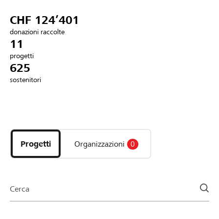
Partner / Banche Raiffeisen
CHF 124’401
donazioni raccolte
11
progetti
Collegarsi
625
sostenitori
Registrazione
Scopri
DE
FR
IT
i
progetti
Progetti
Organizzazioni
0
e
le
organizzazioni
della
Cerca
pagina