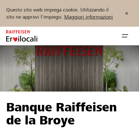
Questo sito web impiega cookie. Utilizzando il
sito ne approvi l'impiego.
Maggiori informazioni
Zum
Inhalt
Navig
springen
öffnen
Inizia ora
Trova progetti e organizzazioni
Banque Raiffeisen
Sostenere
de la Broye
Aiuto & supporto