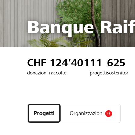
Banque Raif
CHF 124’401
11
625
donazioni raccolte
progetti
sostenitori
Scopri
i
Progetti
Organizzazioni
0
progetti
e
le