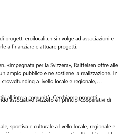
progetti eroilocali.ch si rivolge ad associazioni e
arle a finanziare e attuare progetti.
en. «Impegnata per la Svizzera», Raiffeisen offre alle
h un ampio pubblico e ne sostiene la realizzazione. In
 crowdfunding a livello locale e regionale,
tili all'intera comunità. Cerchiamo progetti
o associativo svizzero e i principi cooperativi di
le, sportiva e culturale a livello locale, regionale e