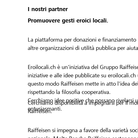
I nostri partner
Promuovere gesti eroici locali.
La piattaforma per donazioni e finanziamento di 
altre organizzazioni di utilità pubblica per aiut
Eroilocali.ch è un'iniziativa del Gruppo Raiffeis
iniziative e alle idee pubblicate su eroilocali.c
questo modo Raiffeisen mette in atto l'idea del
rispettando la filosofia cooperativa.
Cerchiamo idee positive che possano rivelarsi u
Cerchiamo disponibilità a impegnarsi per il mond
entusiasmanti.
Raiffeisen.
Raiffeisen si impegna a favore della varietà socia