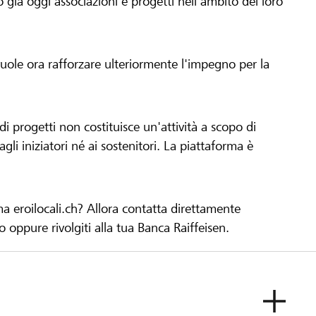
già oggi associazioni e progetti nell'ambito del loro
 vuole ora rafforzare ulteriormente l'impegno per la
 progetti non costituisce un'attività a scopo di
gli iniziatori né ai sostenitori. La piattaforma è
ma eroilocali.ch? Allora contatta direttamente
to oppure rivolgiti alla tua Banca Raiffeisen.