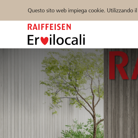
Questo sito web impiega cookie. Utilizzando il
Zum
Inhalt
springen
Sostenere
Aiuto & supporto
Partner
Trova progetti e organizzazioni
DE
FR
IT