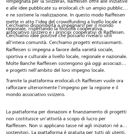
«Impegnata per la Svizzera», Raiffeisen offre alle iniziative
e alle idee pubblicate su eroilocali.ch un ampio pubblico
e ne sostiene la realizzazione. In questo modo Raiffeisen
mette in atto l'idea del crowdfunding a livello locale e
Cerchiamo disponibilità a impegnarsi per il mondo
regionale, rispettando la filosofia cooperativa.
associativo svizzero e i principi cooperativi di Raiffeisen.
Cerchiamo idee positive che possano rivelarsi utili
all'intera comunità. Cerchiamo progetti entusiasmanti.
Raiffeisen si impegna a favore della varietà sociale,
sportiva e culturale a livello locale, regionale e nazionale.
Molte Banche Raiffeisen sostengono già oggi associazioni
e progetti nell'ambito del loro impegno locale.
Tramite la piattaforma eroilocali.ch Raiffeisen vuole ora
rafforzare ulteriormente l'impegno per la regione e il
mondo associativo svizzero.
La piattaforma per donazioni e finanziamento di progetti
non costituisce un'attività a scopo di lucro per
Raiffeisen. Non si applicano tasse né agli iniziatori né ai
sostenitori. La piattaforma è gratuita per tutti gli utenti.