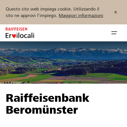
Questo sito web impiega cookie. Utilizzando il
sito ne approvi l'impiego.
Maggiori informazioni
Zum
Inhalt
Navig
springen
öffnen
Inizia ora
Trova progetti e organizzazioni
Raiffeisenbank
Sostenere
Beromünster
Aiuto & supporto