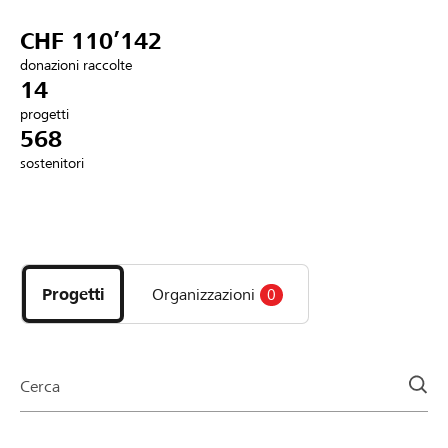
Partner / Banche Raiffeisen
CHF 110’142
donazioni raccolte
14
progetti
Collegarsi
568
sostenitori
Registrazione
Scopri
DE
FR
IT
i
progetti
Progetti
Organizzazioni
0
e
le
organizzazioni
della
Cerca
pagina