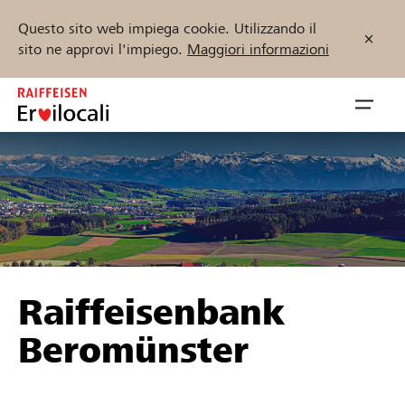
Questo sito web impiega cookie. Utilizzando il
sito ne approvi l'impiego.
Maggiori informazioni
Zum
Inhalt
Navig
springen
öffnen
Inizia ora
Trova progetti e organizzazioni
Raiffeisenbank
Sostenere
Beromünster
Aiuto & supporto