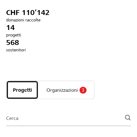
Partner / Banche Raiffeisen
CHF 110’142
donazioni raccolte
14
progetti
Collegarsi
568
sostenitori
Registrazione
Scopri
DE
FR
IT
i
progetti
Progetti
Organizzazioni
3
e
le
organizzazioni
della
Cerca
pagina