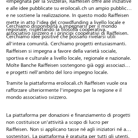
«Impegnata per la Svizzera», Raiffeisen offre alle iniziative
e alle idee pubblicate su eroilocali.ch un ampio pubblico
e ne sostiene la realizzazione. In questo modo Raiffeisen
mette in atto l'idea del crowdfunding a livello locale e
Cerchiamo disponibilità a impegnarsi per il mondo
regionale, rispettando la filosofia cooperativa.
associativo svizzero e i principi cooperativi di Raiffeisen.
Cerchiamo idee positive che possano rivelarsi utili
all'intera comunità. Cerchiamo progetti entusiasmanti.
Raiffeisen si impegna a favore della varietà sociale,
sportiva e culturale a livello locale, regionale e nazionale.
Molte Banche Raiffeisen sostengono già oggi associazioni
e progetti nell'ambito del loro impegno locale.
Tramite la piattaforma eroilocali.ch Raiffeisen vuole ora
rafforzare ulteriormente l'impegno per la regione e il
mondo associativo svizzero.
La piattaforma per donazioni e finanziamento di progetti
non costituisce un'attività a scopo di lucro per
Raiffeisen. Non si applicano tasse né agli iniziatori né ai
sostenitori. La piattaforma è gratuita per tutti gli utenti.