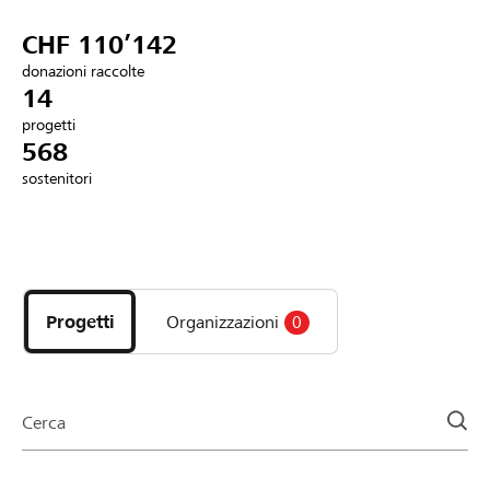
Partner / Banche Raiffeisen
CHF 110’142
donazioni raccolte
14
progetti
Collegarsi
568
sostenitori
Registrazione
Scopri
DE
FR
IT
i
progetti
Progetti
Organizzazioni
0
e
le
organizzazioni
della
Cerca
pagina