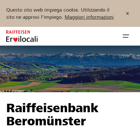
Questo sito web impiega cookie. Utilizzando il
sito ne approvi l'impiego.
Maggiori informazioni
Zum
Inhalt
Navig
springen
öffnen
Inizia ora
Trova progetti e organizzazioni
Raiffeisenbank
Sostenere
Beromünster
Aiuto & supporto