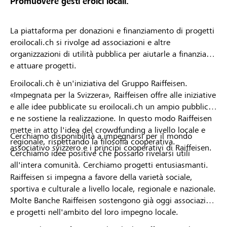
Promuovere gesti eroici locali.
La piattaforma per donazioni e finanziamento di progetti
eroilocali.ch si rivolge ad associazioni e altre
organizzazioni di utilità pubblica per aiutarle a finanziare
e attuare progetti.
Eroilocali.ch è un'iniziativa del Gruppo Raiffeisen.
«Impegnata per la Svizzera», Raiffeisen offre alle iniziative
e alle idee pubblicate su eroilocali.ch un ampio pubblico
e ne sostiene la realizzazione. In questo modo Raiffeisen
mette in atto l'idea del crowdfunding a livello locale e
Cerchiamo disponibilità a impegnarsi per il mondo
regionale, rispettando la filosofia cooperativa.
associativo svizzero e i principi cooperativi di Raiffeisen.
Cerchiamo idee positive che possano rivelarsi utili
all'intera comunità. Cerchiamo progetti entusiasmanti.
Raiffeisen si impegna a favore della varietà sociale,
sportiva e culturale a livello locale, regionale e nazionale.
Molte Banche Raiffeisen sostengono già oggi associazioni
e progetti nell'ambito del loro impegno locale.