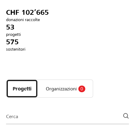
Partner / Banche Raiffeisen
CHF 102’665
donazioni raccolte
53
progetti
Collegarsi
575
sostenitori
Registrazione
Scopri
DE
FR
IT
i
progetti
Progetti
Organizzazioni
0
e
le
organizzazioni
della
Cerca
pagina