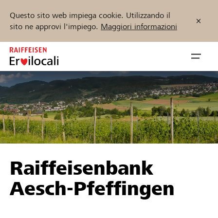
Questo sito web impiega cookie. Utilizzando il
sito ne approvi l'impiego.
Maggiori informazioni
Zum
Inhalt
Navig
springen
öffnen
Inizia ora
Trova progetti e organizzazioni
Raiffeisenbank
Sostenere
Aesch-Pfeffingen
Aiuto & supporto