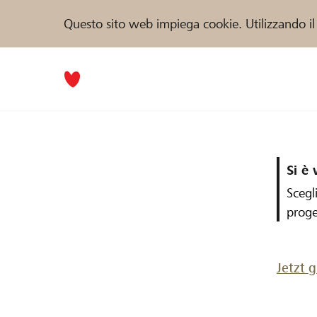
Questo sito web impiega cookie. Utilizzando il
Si è 
Scegl
proge
Jetzt 