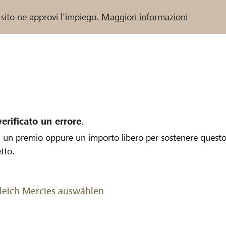
 sito ne approvi l'impiego.
Maggiori informazioni
verificato un errore.
i un premio oppure un importo libero per sostenere quest
tto.
gleich Mercies auswählen