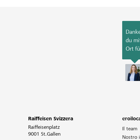
Danke
du mi
Ort f
Raiffeisen Svizzera
eroiloca
Raiffeisenplatz
Il team
9001 St.Gallen
Nostro