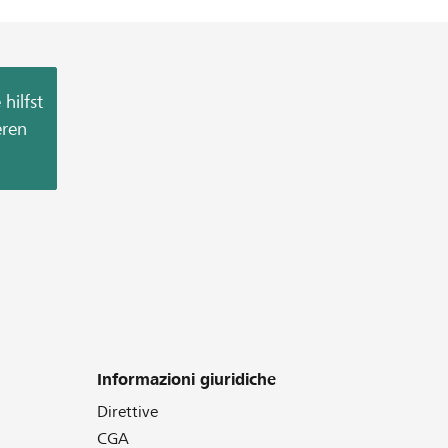
hilfst
eren
Informazioni giuridiche
Direttive
CGA