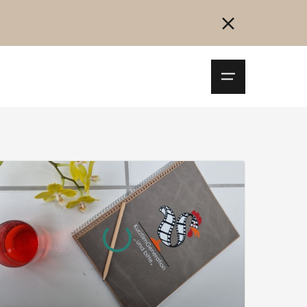
Navigationsm
öffnen
Collegarsi
Registrazione
Inizia ora