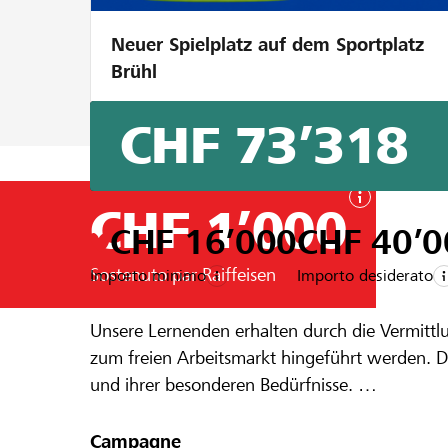
Neuer Spielplatz auf dem Sportplatz
Brühl
CHF 73’318
CHF 1’000
CHF 16’000
CHF 40’0
Sostenuto par Raiffeisen
Importo minimo
Importo desiderato
Un progetto della regione della
Raiffeis
Unsere Lernenden erhalten durch die Vermittl
Unsere Lern
zum freien Arbeitsmarkt hingeführt werden. Die
und ihrer besonderen Bedürfnisse.
Ein Teil der Kosten für den Mehraufwand wird 
Campagne