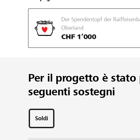
Der Spendentopf der Raiffeisenb
Oberland
CHF 1’000
Per il progetto è stato 
seguenti sostegni
Soldi