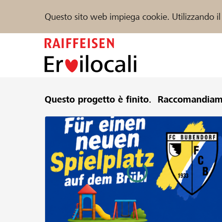
Questo sito web impiega cookie. Utilizzando il
Zum
Inhalt
springen
Sostenere
Questo progetto è finito.
Aiuto & supporto
Raccomandiam
Partner
Trova progetti e organizzazioni
DE
FR
IT