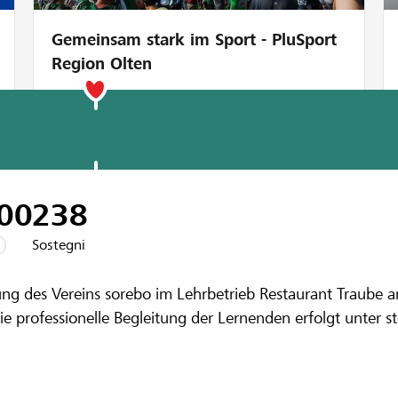
Gemeinsam stark im Sport - PluSport
Region Olten
00
238
Sostegni
enbank Zürcher Oberland
ung des Vereins sorebo im Lehrbetrieb Restaurant Traube a
enden brauchen
 professionelle Begleitung der Lernenden erfolgt unter st
durch Eigenerwirtschaftung finanziert.