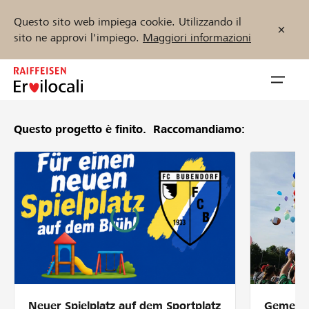
Questo sito web impiega cookie. Utilizzando il
sito ne approvi l'impiego.
Maggiori informazioni
Zum
Inhalt
Navig
springen
öffnen
Questo progetto è finito.
Raccomandiamo:
Inizia ora
Trova progetti e organizzazioni
Sostenere
Aiuto & supporto
Neuer Spielplatz auf dem Sportplatz
Gemeins