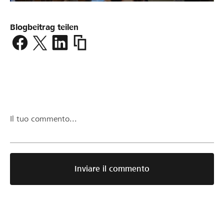
Blogbeitrag teilen
https://www.lokalhelden.ch/it/ar-
goes-
japan/blog_progetto/beitrag/die-
finanzierungsschwelle-
ist-
erreicht-
p10476.html
Il tuo commento...
Inviare il commento