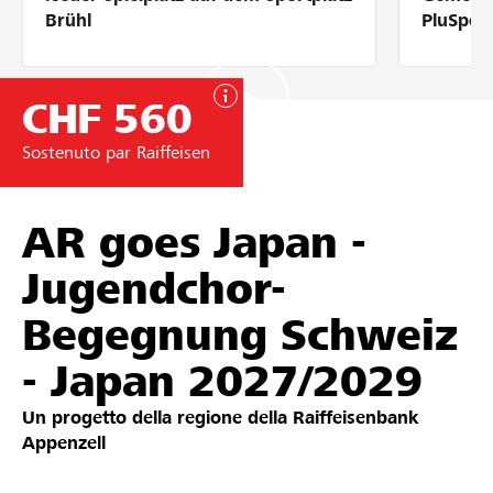
Partner / Banche Raiffeisen
Brühl
PluSpor
CHF 560
Collegarsi
Sostenuto par Raiffeisen
Registrazione
AR goes Japan -
Jugendchor-
DE
FR
IT
Begegnung Schweiz
- Japan 2027/2029
Un progetto della regione della
Raiffeisenbank
Appenzell