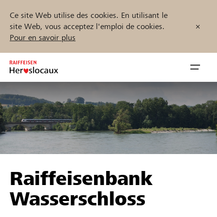
Ce site Web utilise des cookies. En utilisant le
site Web, vous acceptez l'emploi de cookies.
Pour en savoir plus
Zum
Inhalt
Navig
springen
öffnen
Démarrez maintenant
Trouvez des projets et des organisations
Raiffeisenbank
Parrainer
Wasserschloss
Soutien & assistance