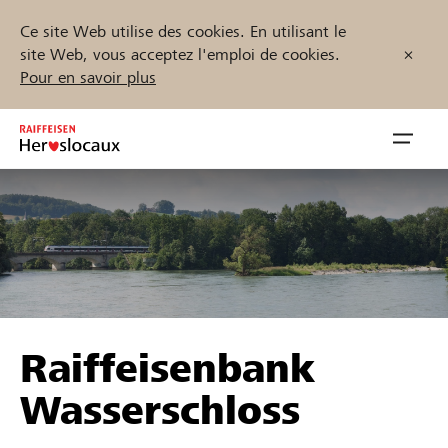
Ce site Web utilise des cookies. En utilisant le
site Web, vous acceptez l'emploi de cookies.
Pour en savoir plus
Zum
Inhalt
Navig
springen
öffnen
Démarrez maintenant
Trouvez des projets et des organisations
Raiffeisenbank
Parrainer
Wasserschloss
Soutien & assistance