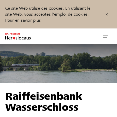
Ce site Web utilise des cookies. En utilisant le
site Web, vous acceptez l'emploi de cookies.
Pour en savoir plus
Zum
Inhalt
Navig
springen
öffnen
Démarrez maintenant
Trouvez des projets et des organisations
Raiffeisenbank
Parrainer
Wasserschloss
Soutien & assistance