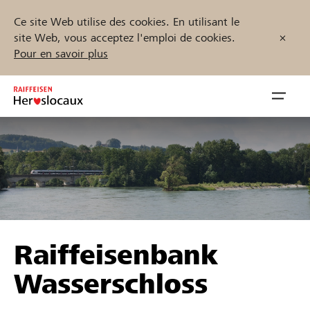
Ce site Web utilise des cookies. En utilisant le
site Web, vous acceptez l'emploi de cookies.
Pour en savoir plus
Zum
Inhalt
Navig
springen
öffnen
Démarrez maintenant
Trouvez des projets et des organisations
Raiffeisenbank
Parrainer
Wasserschloss
Soutien & assistance