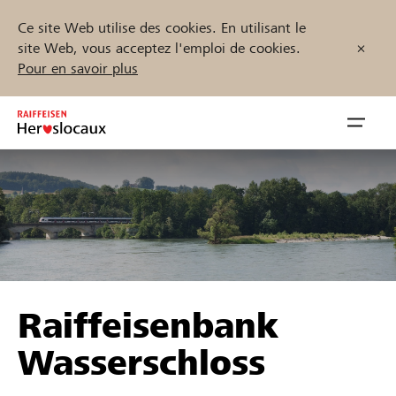
Ce site Web utilise des cookies. En utilisant le
site Web, vous acceptez l'emploi de cookies.
Pour en savoir plus
Zum
Inhalt
Navig
springen
öffnen
Démarrez maintenant
Trouvez des projets et des organisations
Raiffeisenbank
Parrainer
Wasserschloss
Soutien & assistance