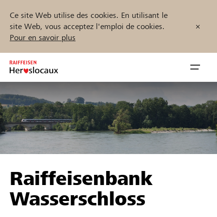
Ce site Web utilise des cookies. En utilisant le
site Web, vous acceptez l'emploi de cookies.
Pour en savoir plus
Zum
Inhalt
Navig
springen
öffnen
Démarrez maintenant
Trouvez des projets et des organisations
Raiffeisenbank
Parrainer
Wasserschloss
Soutien & assistance