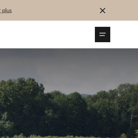
 plus
Navigationsm
öffnen
Se connecter
S'inscrire
Démarrez maintenant