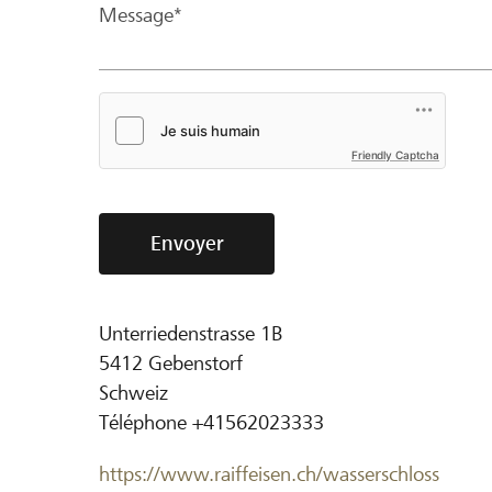
Message*
Friendly Captcha
Envoyer
Unterriedenstrasse 1B
5412
Gebenstorf
Schweiz
Téléphone
+41562023333
https://www.raiffeisen.ch/wasserschloss