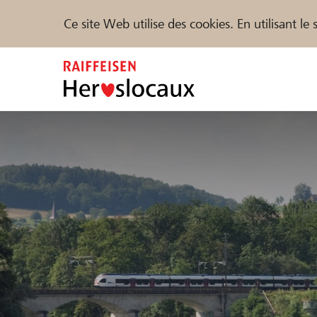
Ce site Web utilise des cookies. En utilisant l
Zum
Inhalt
springen
Parrainer
Soutien & assistance
Parte
Trouvez des projets et des organisations
DE
FR
IT