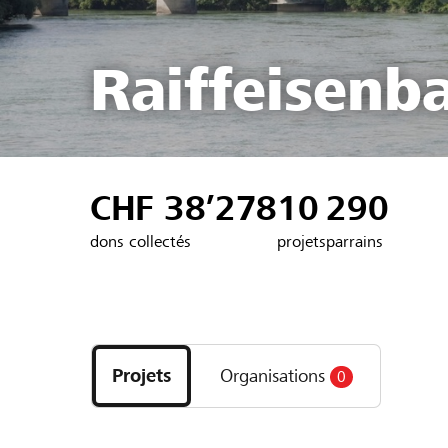
Raiffeisenb
CHF 38’278
10
290
dons collectés
projets
parrains
Découvrez
les
Projets
Organisations
0
projets
et
organisations