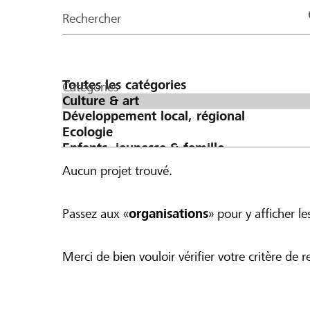
de
Rechercher
la
page
Catégories
Aucun projet trouvé.
Passez aux «
organisations
» pour y afficher les
Merci de bien vouloir vérifier votre critère de r