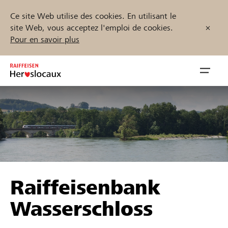
Ce site Web utilise des cookies. En utilisant le
site Web, vous acceptez l'emploi de cookies.
Pour en savoir plus
Zum
Inhalt
Navig
springen
öffnen
Démarrez maintenant
Trouvez des projets et des organisations
Raiffeisenbank
Parrainer
Wasserschloss
Soutien & assistance