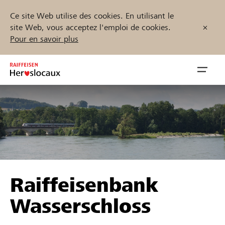
Ce site Web utilise des cookies. En utilisant le
site Web, vous acceptez l'emploi de cookies.
Pour en savoir plus
Zum
Inhalt
Navig
springen
öffnen
Démarrez maintenant
Trouvez des projets et des organisations
Raiffeisenbank
Parrainer
Wasserschloss
Soutien & assistance