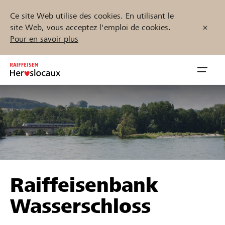
Ce site Web utilise des cookies. En utilisant le
site Web, vous acceptez l'emploi de cookies.
Pour en savoir plus
Zum
Inhalt
Navig
springen
öffnen
Démarrez maintenant
Trouvez des projets et des organisations
Raiffeisenbank
Parrainer
Wasserschloss
Soutien & assistance