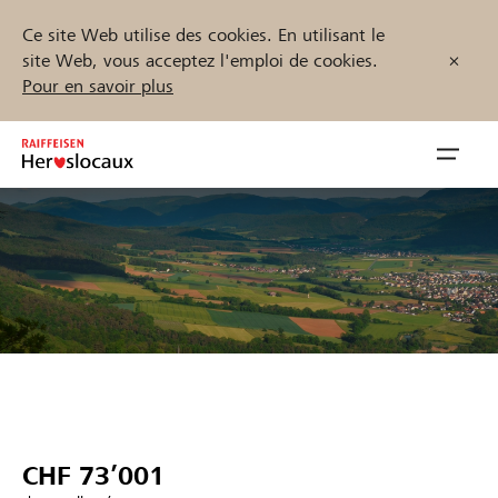
Ce site Web utilise des cookies. En utilisant le
site Web, vous acceptez l'emploi de cookies.
Pour en savoir plus
Zum
Inhalt
Navig
springen
öffnen
Démarrez maintenant
Trouvez des projets et des organisations
Parrainer
CHF 73’001
Soutien & assistance