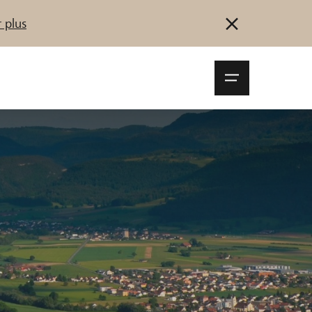
 plus
Navigationsm
öffnen
Se connecter
S'inscrire
Démarrez maintenant