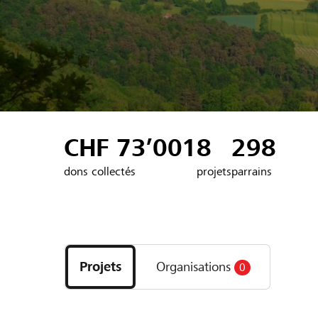
CHF 73’001
8
298
dons collectés
projets
parrains
Découvrez
les
Projets
Organisations
0
projets
et
organisations