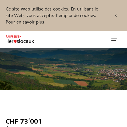
Ce site Web utilise des cookies. En utilisant le
site Web, vous acceptez l'emploi de cookies.
Pour en savoir plus
Zum
Inhalt
Navig
springen
öffnen
Démarrez maintenant
Trouvez des projets et des organisations
Parrainer
CHF 73’001
Soutien & assistance