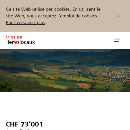
Ce site Web utilise des cookies. En utilisant le
site Web, vous acceptez l'emploi de cookies.
Pour en savoir plus
Zum
Inhalt
Navig
springen
öffnen
Démarrez maintenant
Trouvez des projets et des organisations
Parrainer
CHF 73’001
Soutien & assistance