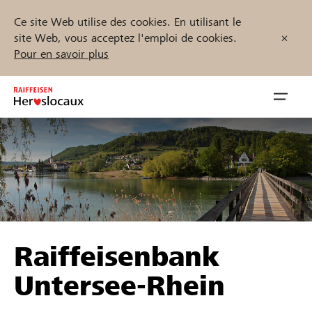
Ce site Web utilise des cookies. En utilisant le
site Web, vous acceptez l'emploi de cookies.
Pour en savoir plus
Zum
Inhalt
Navig
springen
öffnen
Démarrez maintenant
Trouvez des projets et des organisations
Raiffeisenbank
Parrainer
Untersee-Rhein
Soutien & assistance