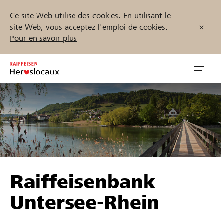
Ce site Web utilise des cookies. En utilisant le
site Web, vous acceptez l'emploi de cookies.
Pour en savoir plus
Zum
Inhalt
Navig
springen
öffnen
Démarrez maintenant
Trouvez des projets et des organisations
Raiffeisenbank
Parrainer
Untersee-Rhein
Soutien & assistance