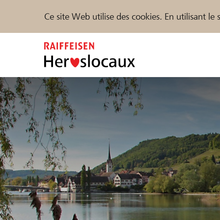
Ce site Web utilise des cookies. En utilisant l
Zum
Inhalt
springen
Parrainer
Soutien & assistance
Parte
Trouvez des projets et des organisations
DE
FR
IT