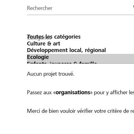
de
Rechercher
la
page
Catégories
Aucun projet trouvé.
Passez aux «
organisations
» pour y afficher les
Merci de bien vouloir vérifier votre critère de r