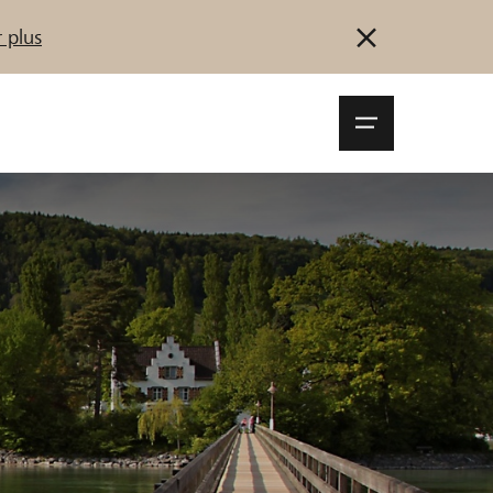
 plus
Navigationsm
öffnen
Se connecter
S'inscrire
Démarrez maintenant