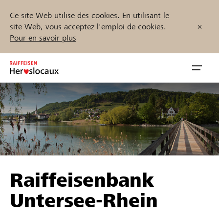
Ce site Web utilise des cookies. En utilisant le
site Web, vous acceptez l'emploi de cookies.
Pour en savoir plus
Zum
Inhalt
Navig
springen
öffnen
Démarrez maintenant
Trouvez des projets et des organisations
Raiffeisenbank
Parrainer
Untersee-Rhein
Soutien & assistance