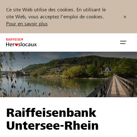
Ce site Web utilise des cookies. En utilisant le
site Web, vous acceptez l'emploi de cookies.
Pour en savoir plus
Zum
Inhalt
Navig
springen
öffnen
Démarrez maintenant
Trouvez des projets et des organisations
Raiffeisenbank
Parrainer
Untersee-Rhein
Soutien & assistance