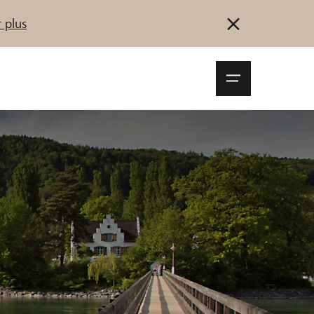
 plus
Navigationsm
öffnen
Se connecter
S'inscrire
Démarrez maintenant