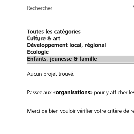
de
Rechercher
la
page
Catégories
Aucun projet trouvé.
Passez aux «
organisations
» pour y afficher les
Merci de bien vouloir vérifier votre critère de r