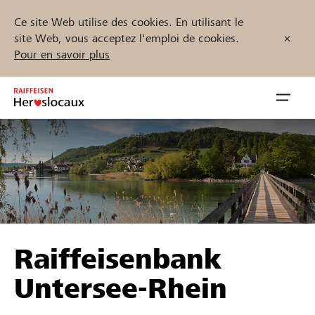
Ce site Web utilise des cookies. En utilisant le
site Web, vous acceptez l'emploi de cookies.
Pour en savoir plus
Zum
Inhalt
Navig
springen
öffnen
Démarrez maintenant
Trouvez des projets et des organisations
Raiffeisenbank
Parrainer
Untersee-Rhein
Soutien & assistance