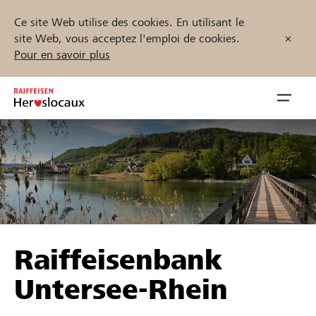
Ce site Web utilise des cookies. En utilisant le
site Web, vous acceptez l'emploi de cookies.
Pour en savoir plus
Zum
Inhalt
Navig
springen
öffnen
Démarrez maintenant
Trouvez des projets et des organisations
Raiffeisenbank
Parrainer
Untersee-Rhein
Soutien & assistance