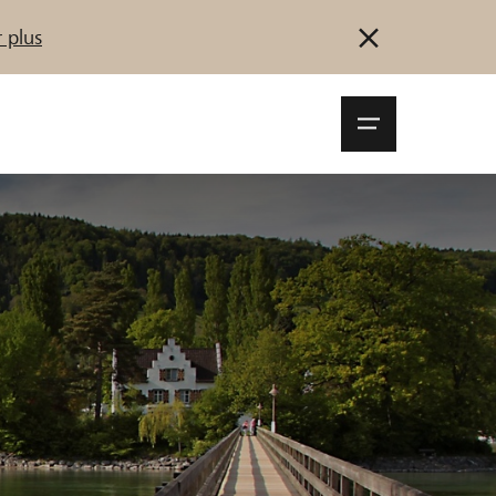
 plus
Navigationsm
öffnen
Se connecter
S'inscrire
Démarrez maintenant