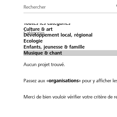
de
Rechercher
la
page
Catégories
Aucun projet trouvé.
Passez aux «
organisations
» pour y afficher les
Merci de bien vouloir vérifier votre critère de r