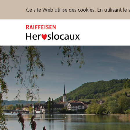
Ce site Web utilise des cookies. En utilisant l
Zum
Inhalt
springen
Parrainer
Soutien & assistance
Parte
Trouvez des projets et des organisations
DE
FR
IT