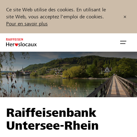
Ce site Web utilise des cookies. En utilisant le
site Web, vous acceptez l'emploi de cookies.
Pour en savoir plus
Zum
Inhalt
Navig
springen
öffnen
Démarrez maintenant
Trouvez des projets et des organisations
Raiffeisenbank
Parrainer
Untersee-Rhein
Soutien & assistance