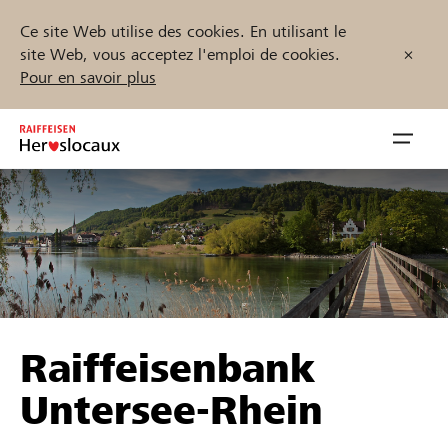
Ce site Web utilise des cookies. En utilisant le
site Web, vous acceptez l'emploi de cookies.
Pour en savoir plus
Zum
Inhalt
Navig
springen
öffnen
Démarrez maintenant
Trouvez des projets et des organisations
Raiffeisenbank
Parrainer
Untersee-Rhein
Soutien & assistance