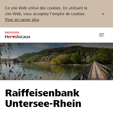
Ce site Web utilise des cookies. En utilisant le
site Web, vous acceptez l'emploi de cookies.
Pour en savoir plus
Zum
Inhalt
Navig
springen
öffnen
Démarrez maintenant
Trouvez des projets et des organisations
Raiffeisenbank
Parrainer
Untersee-Rhein
Soutien & assistance