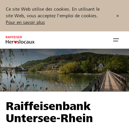
Ce site Web utilise des cookies. En utilisant le
site Web, vous acceptez l'emploi de cookies.
Pour en savoir plus
Zum
Inhalt
Navig
springen
öffnen
Démarrez maintenant
Trouvez des projets et des organisations
Raiffeisenbank
Parrainer
Untersee-Rhein
Soutien & assistance