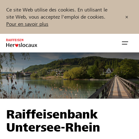
Ce site Web utilise des cookies. En utilisant le
site Web, vous acceptez l'emploi de cookies.
Pour en savoir plus
Zum
Inhalt
Navig
springen
öffnen
Démarrez maintenant
Trouvez des projets et des organisations
Raiffeisenbank
Parrainer
Untersee-Rhein
Soutien & assistance