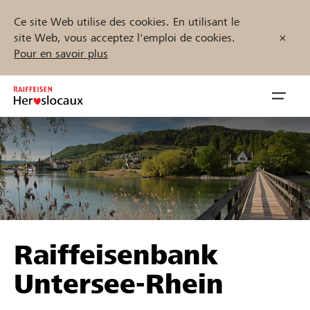
Ce site Web utilise des cookies. En utilisant le
site Web, vous acceptez l'emploi de cookies.
Pour en savoir plus
Zum
Inhalt
Navig
springen
öffnen
Démarrez maintenant
Trouvez des projets et des organisations
Raiffeisenbank
Parrainer
Untersee-Rhein
Soutien & assistance