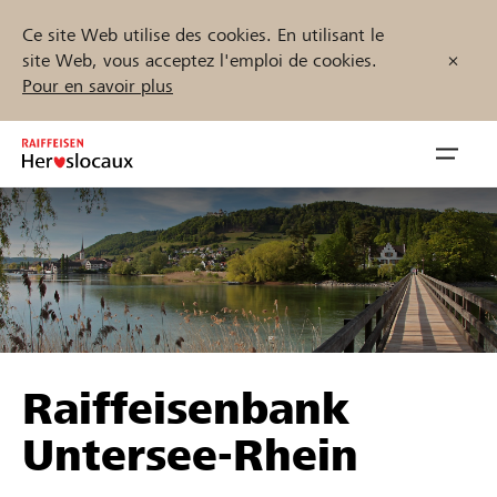
Ce site Web utilise des cookies. En utilisant le
site Web, vous acceptez l'emploi de cookies.
Pour en savoir plus
Zum
Inhalt
Navig
springen
öffnen
Démarrez maintenant
Trouvez des projets et des organisations
Raiffeisenbank
Parrainer
Untersee-Rhein
Soutien & assistance