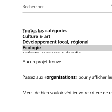
de
Rechercher
la
page
Catégories
Aucun projet trouvé.
Passez aux «
organisations
» pour y afficher les
Merci de bien vouloir vérifier votre critère de r