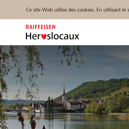
Ce site Web utilise des cookies. En utilisant l
Zum
Inhalt
springen
Parrainer
Soutien & assistance
Parte
Trouvez des projets et des organisations
DE
FR
IT