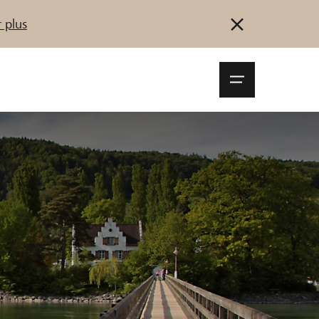
 plus
Navigationsm
öffnen
Se connecter
S'inscrire
Démarrez maintenant