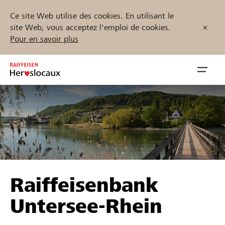
Ce site Web utilise des cookies. En utilisant le
site Web, vous acceptez l'emploi de cookies.
Pour en savoir plus
Zum
Inhalt
Navig
springen
öffnen
Démarrez maintenant
Trouvez des projets et des organisations
Raiffeisenbank
Parrainer
Untersee-Rhein
Soutien & assistance