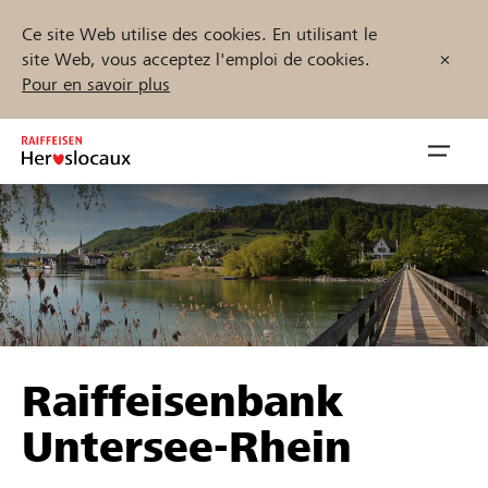
Ce site Web utilise des cookies. En utilisant le
site Web, vous acceptez l'emploi de cookies.
Pour en savoir plus
Zum
Inhalt
Navig
springen
öffnen
Démarrez maintenant
Trouvez des projets et des organisations
Raiffeisenbank
Parrainer
Untersee-Rhein
Soutien & assistance