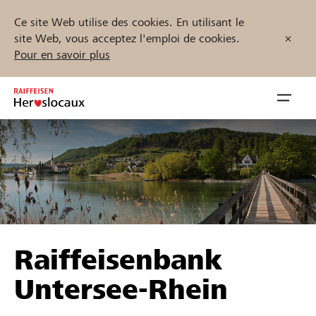
Ce site Web utilise des cookies. En utilisant le
site Web, vous acceptez l'emploi de cookies.
Pour en savoir plus
Zum
Inhalt
Navig
springen
öffnen
Démarrez maintenant
Trouvez des projets et des organisations
Raiffeisenbank
Parrainer
Untersee-Rhein
Soutien & assistance