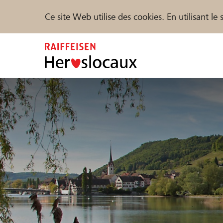
Ce site Web utilise des cookies. En utilisant l
Zum
Inhalt
springen
Parrainer
Soutien & assistance
Parte
Trouvez des projets et des organisations
DE
FR
IT