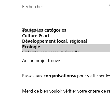
de
Rechercher
la
page
Catégories
Aucun projet trouvé.
Passez aux «
organisations
» pour y afficher les
Merci de bien vouloir vérifier votre critère de r