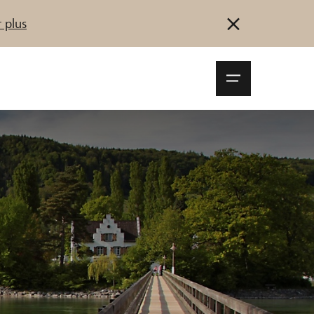
 plus
Navigationsm
öffnen
Se connecter
S'inscrire
Démarrez maintenant